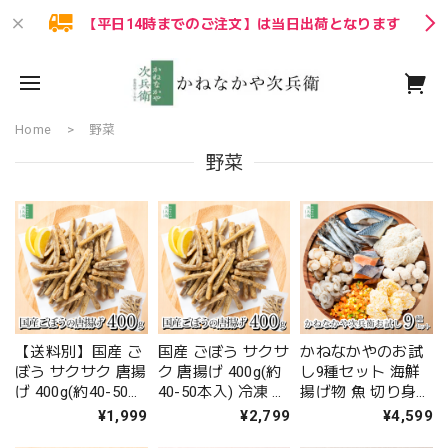
【平日14時までのご注文】は当日出荷となります
Home
野菜
野菜
【送料別】国産 ご
国産 ごぼう サクサ
かねなかやのお試
ぼう サクサク 唐揚
ク 唐揚げ 400g(約
し9種セット 海鮮
げ 400g(約40-50本
40-50本入) 冷凍 野
揚げ物 魚 切り身
入) 冷凍 野菜 牛蒡
菜 牛蒡 食物繊維
骨取り 色々な商品
¥1,999
¥2,799
¥4,599
【送料無料冷凍商
打ち粉付きで揚げ
を少しずつお試し