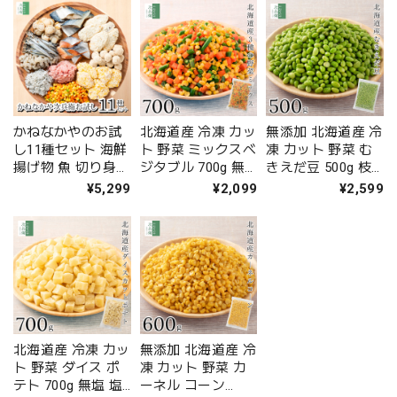
品と同梱注文で送
るだけ 下処理済 カ
できるセットがほ
料無料】食物繊維
ット済 加熱調理用
しい！お客様の声
打ち粉付きで揚げ
【C配送：冷凍】
を商品化 専用レシ
るだけ 下処理済 カ
ピ付で調理も簡単
ット済 加熱調理用
1商品につき2-3人
【C配送：冷凍】
分 小分け セットで
お届け【C配送：冷
凍】
かねなかやのお試
北海道産 冷凍 カッ
無添加 北海道産 冷
し11種セット 海鮮
ト 野菜 ミックスベ
凍 カット 野菜 む
揚げ物 魚 切り身
ジタブル 700g 無
きえだ豆 500g 枝
骨取り 色々な商品
塩 塩なし 国産 に
豆 国産 殻なし え
¥5,299
¥2,099
¥2,599
を少しずつお試し
んじん とうもろこ
だまめ 化学調味料
できるセットがほ
し いんげん 化学調
不使用 殻むき済み
しい！お客様の声
味料不使用 解凍せ
ですぐ使える 【C
を商品化 専用レシ
ずにそのまま使え
配送：冷凍】
ピ付で調理も簡単
る 【C配送：冷
1商品につき2-3人
凍】
分 小分け セットで
お届け【C配送：冷
凍】
北海道産 冷凍 カッ
無添加 北海道産 冷
ト 野菜 ダイス ポ
凍 カット 野菜 カ
テト 700g 無塩 塩
ーネル コーン