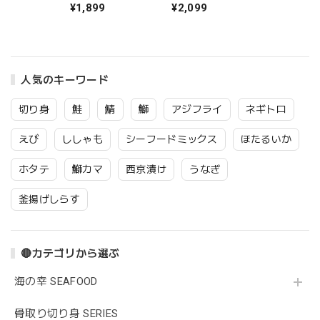
なし 国産 ジャガイ
600g 無塩 塩なし
¥1,899
¥2,099
モ ダイスカット 馬
国産 とうもろこし
鈴薯 化学調味料不
カーネルコーン 化
使用 解凍せずにそ
学調味料不使用 カ
のまま使える 【C
ット処理済み 【C
配送：冷凍】
配送：冷凍】
人気のキーワード
切り身
鮭
鯖
鰤
アジフライ
ネギトロ
えび
ししゃも
シーフードミックス
ほたるいか
ホタテ
鰤カマ
西京漬け
うなぎ
釜揚げしらす
🔴カテゴリから選ぶ
海の幸 SEAFOOD
骨取り切り身 SERIES