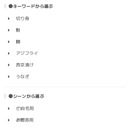
🔴キーワードから選ぶ
切り身
鮭
鯖
アジフライ
西京漬け
うなぎ
🔴シーンから選ぶ
📦自宅用
🎁贈答用