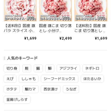
【送料別】国産 豚
国産 豚こま 切り落
【送料別】国産 豚
バラ スライス 小分
とし 小分け
こま 切り落とし 小
け 300g(100g×3パ
500g(100g×5パッ
分け 500g(100g×5
¥1,699
¥2,499
¥1,699
ック) 冷凍 豚 豚肉
ク) 冷凍 豚肉 豚 小
パック) 冷凍 豚肉
バラ 豚バラ しゃぶ
間 豚小間 小間切れ
豚小間 小間切れ こ
しゃぶ 富山ポーク
こま切れ 富山ポー
ま切れ 富山ポーク
能登豚【送料無料
ク 能登豚 富山県
能登豚【送料無料
人気のキーワード
冷凍商品と同梱注
石川県 国内加工
冷凍商品と同梱注
文で送料無料】富
【C配送：冷凍】
文で送料無料】富
切り身
鮭
鯖
鰤
アジフライ
ネギトロ
山県 石川県 国内加
山県 石川県 国内加
工 小分けパックで
工 小分けパックで
えび
ししゃも
シーフードミックス
ほたるいか
使いやすい 【C配
使いやすい 【C配
送：冷凍】
送：冷凍】
ホタテ
鰤カマ
西京漬け
うなぎ
釜揚げしらす