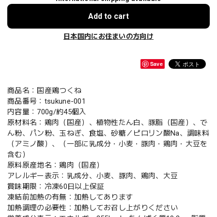
Add to cart
日本国内にお住まいの方向け
Save
商品名：国産鶏つくね
商品番号：tsukune-001
内容量：700g/約45個入
原材料名：鶏肉（国産）、植物性たん白、豚脂（国産）、で
ん粉、パン粉、玉ねぎ、食塩、砂糖／ピロリン酸Na、調味料
（アミノ酸）、（一部に乳成分・小麦・豚肉・鶏肉・大豆を
含む）
原料原産地名：鶏肉（国産）
アレルギー表示：乳成分、小麦、豚肉、鶏肉、大豆
賞味期限：冷凍60日以上保証
凍結前加熱の有無：加熱してあります
加熱調理の必要性：加熱してお召し上がりください