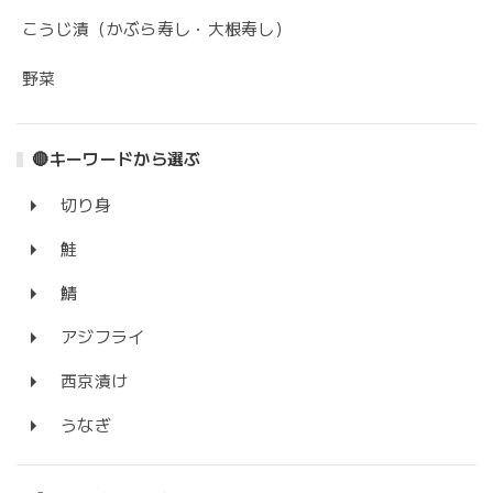
こうじ漬（かぶら寿し・大根寿し）
野菜
🔴キーワードから選ぶ
切り身
鮭
鯖
アジフライ
西京漬け
うなぎ