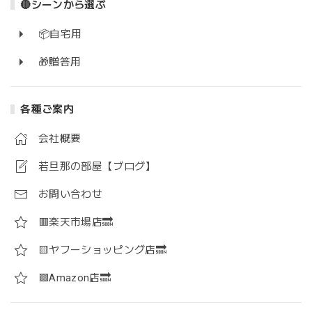
🔴シーンから選ぶ
📦自宅用
🎁贈答用
各種ご案内
会社概要
若旦那の部屋【ブログ】
お問い合わせ
🟥楽天市場店🔜
🟨ヤフーショッピング店🔜
🟪Amazon店🔜