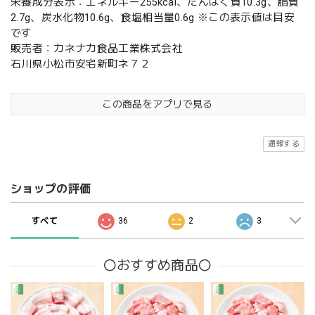
栄養成分表示：エネルギー255kcal、たんぱく質10.3g、脂質
2.7g、炭水化物10.6g、食塩相当量0.6g ※この表示値は目安
です
販売者：カネナカ食品工業株式会社
石川県小松市安宅新町ネ７２
この商品をアプリで見る
通報する
ショップの評価
すべて
36
2
3
〇おすすめ商品〇