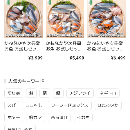
かねなかや次兵衛
かねなかや次兵衛
かねなかや次兵衛
お魚 お試しセット
お魚 お試しセット
お魚 お試しセット
切身 5種 冷凍 切り
切身 7種 冷凍 切り
切身 9種 冷凍 切り
¥3,999
¥5,499
¥6,499
身 専用レシピ付き
身 専用レシピ付き
身 専用レシピ付き
1種類あたり2-3人
1種類あたり2-3人
1種類あたり2-3人
前 【C配送：冷
前 【C配送：冷
前 【C配送：冷
凍】
凍】
凍】
人気のキーワード
切り身
鮭
鯖
鰤
アジフライ
ネギトロ
えび
ししゃも
シーフードミックス
ほたるいか
ホタテ
鰤カマ
西京漬け
うなぎ
釜揚げしらす