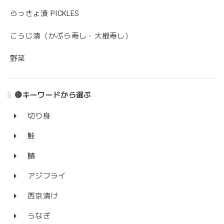
らっきょ漬 PICKLES
こうじ漬（かぶら寿し・大根寿し）
野菜
🔴キーワードから選ぶ
切り身
鮭
鯖
アジフライ
西京漬け
うなぎ