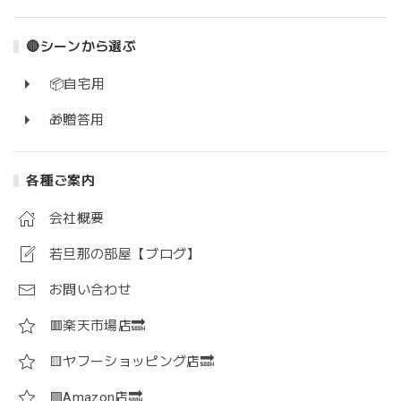
🔴シーンから選ぶ
📦自宅用
🎁贈答用
各種ご案内
会社概要
若旦那の部屋【ブログ】
お問い合わせ
🟥楽天市場店🔜
🟨ヤフーショッピング店🔜
🟪Amazon店🔜