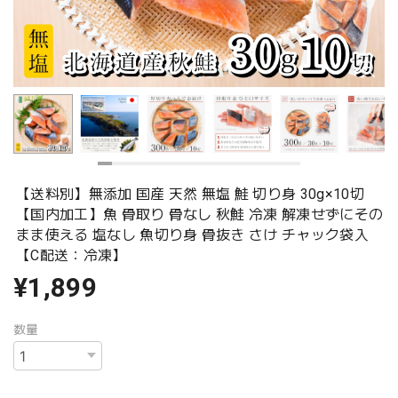
【送料別】無添加 国産 天然 無塩 鮭 切り身 30g×10切
【国内加工】魚 骨取り 骨なし 秋鮭 冷凍 解凍せずにその
まま使える 塩なし 魚切り身 骨抜き さけ チャック袋入
【C配送：冷凍】
¥1,899
数量