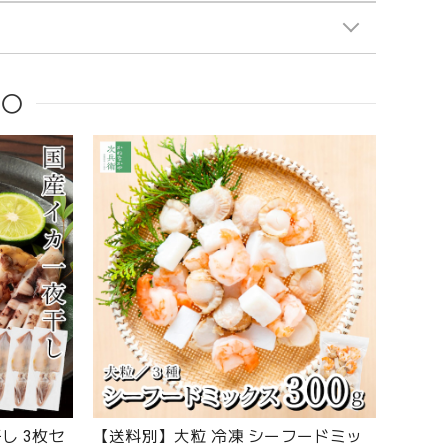
品〇
し 3枚セ
【送料別】大粒 冷凍 シーフードミッ