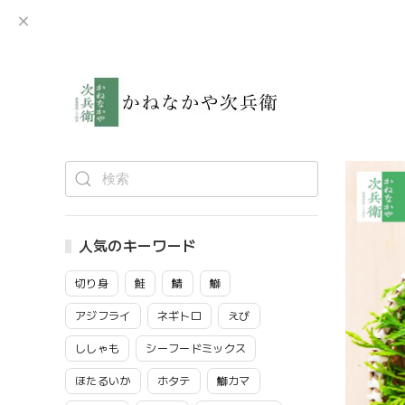
人気のキーワード
切り身
鮭
鯖
鰤
アジフライ
ネギトロ
えび
ししゃも
シーフードミックス
ほたるいか
ホタテ
鰤カマ