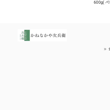
600g(
かねなか
大粒 で
ー 自宅