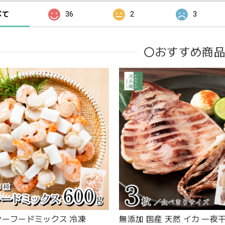
べて
36
2
3
〇おすすめ商
シーフードミックス 冷凍
無添加 国産 天然 イカ 一夜干