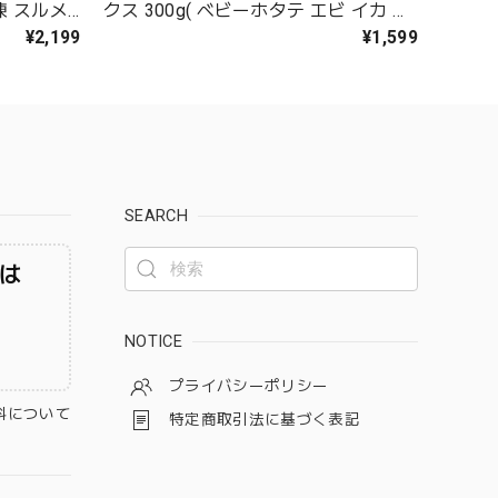
冷凍 スルメ
クス 300g( ベビーホタテ エビ イカ 各
く炙ってお
100g) かねなかや次兵衛オリジナル 大
¥2,199
¥1,599
：冷凍】
きめサイズ 食べ応え抜群【送料無料冷
凍商品と同梱注文で送料無料】ブラッ
クターガー 加熱用【C配送：冷凍】
SEARCH
は
NOTICE
プライバシーポリシー
料について
特定商取引法に基づく表記