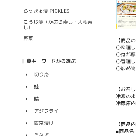
らっきょ漬 PICKLES
こうじ漬（かぶら寿し・大根寿
し）
野菜
【商品の
〇料理し
〇身が厚
🔴キーワードから選ぶ
〇管理し
〇炒め物
切り身
鮭
【お召し
冷凍のま
鯖
冷蔵庫内
アジフライ
西京漬け
【商品内
■商品名
うなぎ