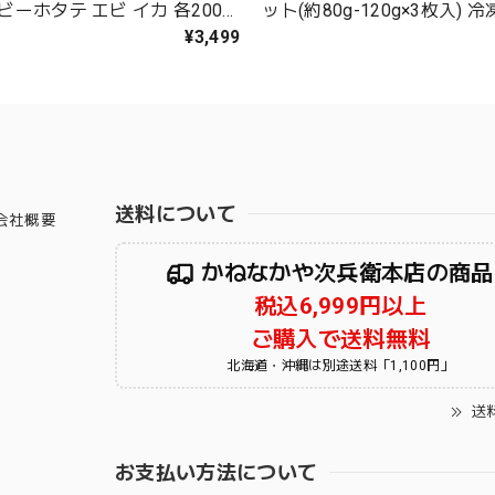
 ベビーホタテ エビ イカ 各200g)
ット(約80g-120g×3枚入) 
や次兵衛オリジナル ゴロっと
イカ 烏賊 うす塩仕立て 軽
¥3,499
食べ応え抜群 ブラックタイガ
召し上がりください【C配送
用【C配送：冷凍】
送料について
会社概要
かねなかや次兵衛本店の商品
税込6,999円以上
ご購入で送料無料
北海道・沖縄は別途送料「1,100円」
送
お支払い方法について