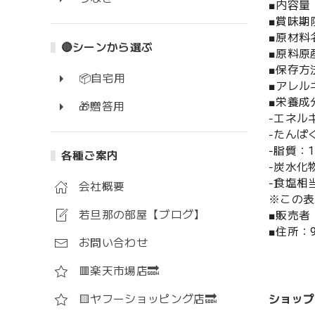
■内容量
■賞味期
■原材料
🔴シーンから選ぶ
■原料原
■保存方
📦自宅用
■アレル
■栄養成
🎁贈答用
‐エネルギ
‐たんぱく
‐脂質：1.
各種ご案内
‐炭水化物
‐食塩相当
会社概要
※この表
若旦那の部屋【ブログ】
■販売者
■住所：9
お問い合わせ
🟥楽天市場店🔜
ショップ
🟨ヤフーショッピング店🔜