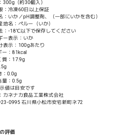
：300g（約30個入）
限：冷凍60日以上保証
名：いか／pH調整剤、（一部にいかを含む）
産地名：ペルー（いか）
法：-18℃以下で保存してください
ギー表示：いか
分表示：100gあたり
ー：81kcal
質：17.9g
5g
：0.0g
量：0.5g
示値は目安です
：カネナカ食品工業株式会社
23-0995 石川県小松市安宅新町ネ72
の評価