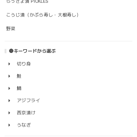
らっきょ漬 PICKLES
こうじ漬（かぶら寿し・大根寿し）
野菜
🔴キーワードから選ぶ
切り身
鮭
鯖
アジフライ
西京漬け
うなぎ