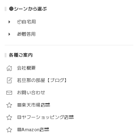
🔴シーンから選ぶ
📦自宅用
🎁贈答用
各種ご案内
会社概要
若旦那の部屋【ブログ】
お問い合わせ
🟥楽天市場店🔜
🟨ヤフーショッピング店🔜
🟪Amazon店🔜