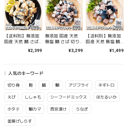
【送料別】無添加
無添加 国産 天然
【送料別】無添加
国産 天然 鯖 さば
無塩 鯖 さば 切り
国産 天然 無塩 鯖
竜田揚げ 400g(約
身 400g(約60-70切
さば 切り身
¥2,399
¥3,299
¥1,499
15切入) 冷凍 骨な
入) ダイスカット
200g(約30-35切入)
し 骨取り【送料無
【国内加工】魚 骨
ダイスカット【国
料冷凍商品と同梱
取り 骨なし 皮なし
内加工】魚 骨取り
注文で送料無料】
冷凍 解凍せず使え
骨なし 皮なし 冷凍
人気のキーワード
ひと口サイズ 保存
る 骨抜き マサバ
【送料無料冷凍商
料などの化学調味
【C配送：冷凍】
品と同梱注文で送
切り身
鮭
鯖
鰤
アジフライ
ネギトロ
料不使用 便利なチ
料無料】解凍せず
ャック袋入【C配
そのまま使える 骨
えび
ししゃも
シーフードミックス
ほたるいか
送：冷凍】
抜き マサバ【C配
送：冷凍】
ホタテ
鰤カマ
西京漬け
うなぎ
釜揚げしらす