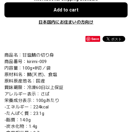
Add to cart
日本国内にお住まいの方向け
Save
商品名：甘塩鯖の切り身
商品番号：kirimi-009
内容量：100g×8切／袋
原材料名：鯖(天然)、食塩
原料原産地名：国産
賞味期限：冷凍60日以上保証
アレルギー表示：さば
栄養成分表示：100gあたり
‐エネルギー：224kcal
‐たんぱく質：23.1g
‐脂質：14.0g
‐炭水化物：1.4g