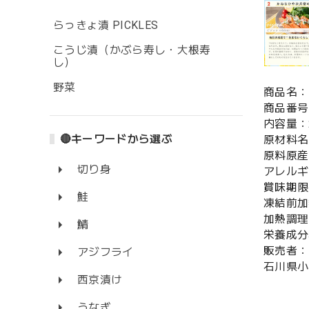
らっきょ漬 PICKLES
こうじ漬（かぶら寿し・大根寿
し）
野菜
商品名：
商品番号：
内容量：20
🔴キーワードから選ぶ
原材料名
原料原産
切り身
アレルギ
賞味期限
鮭
凍結前加
加熱調理
鯖
栄養成分表
販売者：
アジフライ
石川県小
西京漬け
うなぎ