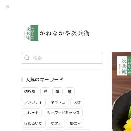
人気のキーワード
切り身
鮭
鯖
鰤
アジフライ
ネギトロ
えび
ししゃも
シーフードミックス
ほたるいか
ホタテ
鰤カマ