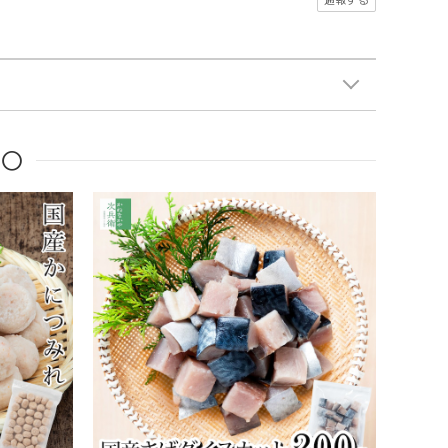
通報する
品〇