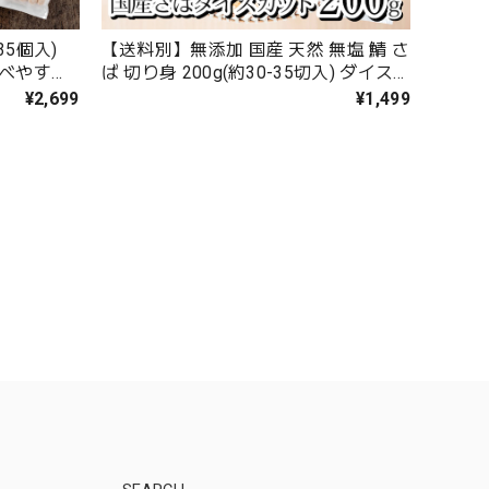
35個入)
【送料別】無添加 国産 天然 無塩 鯖 さ
食べやすい
ば 切り身 200g(約30-35切入) ダイス
つみれ【C
カット【国内加工】魚 骨取り 骨なし
¥2,699
¥1,499
皮なし 冷凍【送料無料冷凍商品と同梱
注文で送料無料】解凍せずそのまま使
える 骨抜き マサバ【C配送：冷凍】