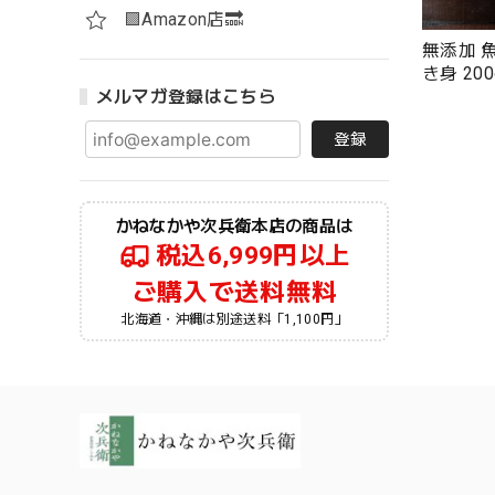
🟪Amazon店🔜
無添加 
き身 200
がに 蟹
メルマガ登録はこちら
ニのみ使
登録
送：冷凍
かねなかや次兵衛本店の商品は
税込6,999円以上
ご購入で送料無料
北海道・沖縄は別途送料「1,100円」