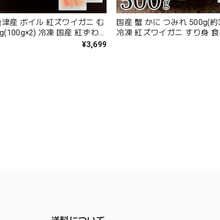
魚津産 ボイル 紅ズワイガニ む
国産 蟹 かに つみれ 500g(約
g(100g×2) 冷凍 国産 紅ずわい
冷凍 紅ズワイガニ すり身 
 棒肉 富山 魚津産の紅ズワイガ
ふんわり仕立て ズワイガニ 
¥3,699
用 化学調味料不使用【C配
配送：冷凍】
】