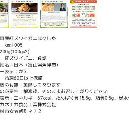
国産紅ズワイガニほぐし身
kani-005
0g(100g×2)
：紅ズワイガニ、食塩
地名：日本（富山県魚津市）
ー表示：かに
：冷凍60日以上保証
熱の有無：加熱してあります
の必要性：解凍後、そのままお召し上がりください
示：エネルギー67kcal、たんぱく質15.5g、脂質0.5g、炭水化
カネナカ食品工業株式会社
松市安宅新町ネ７２