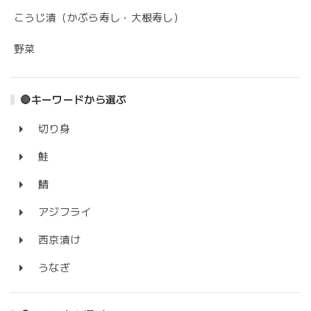
こうじ漬（かぶら寿し・大根寿し）
野菜
🔴キーワードから選ぶ
切り身
鮭
鯖
アジフライ
西京漬け
うなぎ