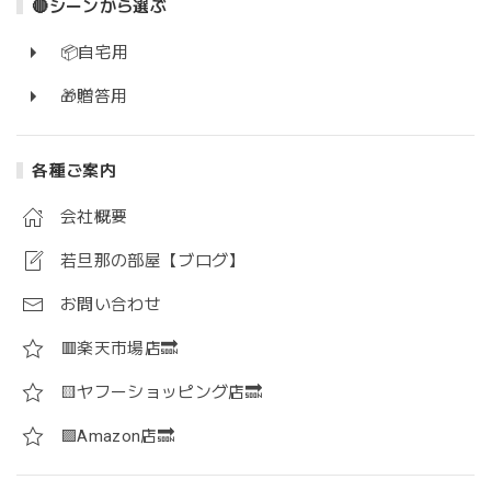
🔴シーンから選ぶ
📦自宅用
🎁贈答用
各種ご案内
会社概要
若旦那の部屋【ブログ】
お問い合わせ
🟥楽天市場店🔜
🟨ヤフーショッピング店🔜
🟪Amazon店🔜