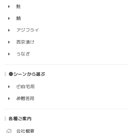
鮭
鯖
アジフライ
西京漬け
うなぎ
🔴シーンから選ぶ
📦自宅用
🎁贈答用
各種ご案内
会社概要