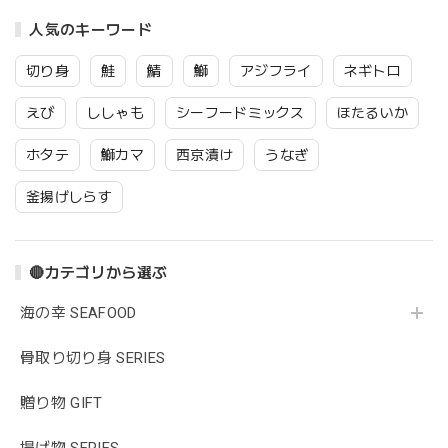
人気のキーワード
切り身
鮭
鯖
鰤
アジフライ
ネギトロ
えび
ししゃも
シーフードミックス
ほたるいか
ホタテ
鰤カマ
西京漬け
うなぎ
釜揚げしらす
🔴カテゴリから選ぶ
海の幸 SEAFOOD
骨取り切り身 SERIES
贈り物 GIFT
揚げ物 SERIES