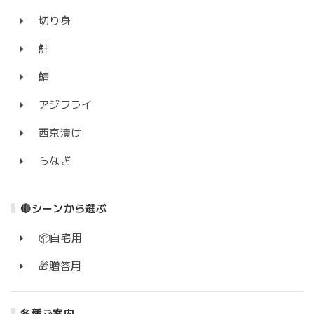
切り身
鮭
鯖
アジフライ
西京漬け
うなぎ
🔴シーンから選ぶ
📦自宅用
🎁贈答用
各種ご案内