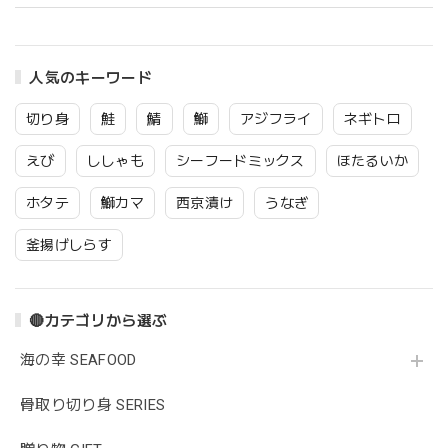
人気のキーワード
切り身
鮭
鯖
鰤
アジフライ
ネギトロ
えび
ししゃも
シーフードミックス
ほたるいか
ホタテ
鰤カマ
西京漬け
うなぎ
釜揚げしらす
🔴カテゴリから選ぶ
海の幸 SEAFOOD
骨取り切り身 SERIES